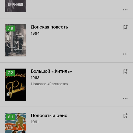
Донская повесть
Рейтинг
7.9
1964
Кинопоиска
7.9
Большой «Фитиль»
Рейтинг
7.2
1963
Кинопоиска
новелла «Расплата»
7.2
Полосатый рейс
Рейтинг
8.1
1961
Кинопоиска
8.1