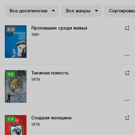
Все десятилетия
Все жанры
Сортировка
Пропавшие среди живых
Рейтинг
6.9
1981
Кинопоиска
6.9
Таежная повесть
Рейтинг
7.6
1979
Кинопоиска
7.6
Сладкая женщина
Рейтинг
7.4
1976
Кинопоиска
7.4