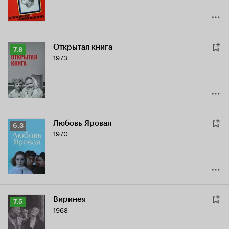
Открытая книга
Рейтинг
7.8
1973
Кинопоиска
7.8
Любовь Яровая
Рейтинг
6.3
1970
Кинопоиска
6.3
Виринея
Рейтинг
7.5
1968
Кинопоиска
7.5