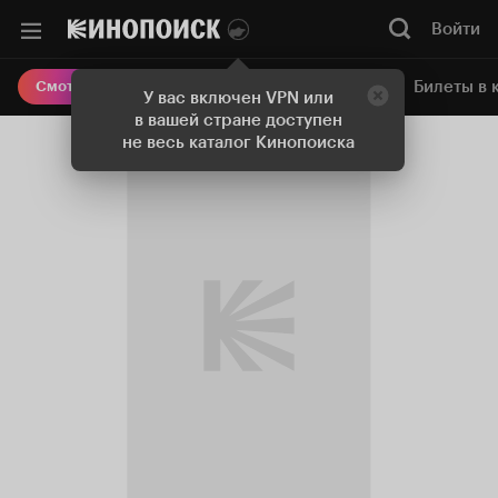
Войти
Онлайн-кинотеатр
Билеты в 
Смотреть кино
У вас включен VPN или
в вашей стране доступен
не весь каталог Кинопоиска