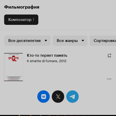
Фильмография
Композитор
1
Все десятилетия
Все жанры
Сортировка
Кто-то теряет память
K smette di fumare
,
2012