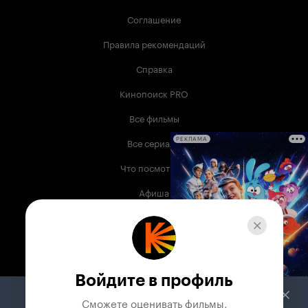
Соглашение
Правила рекомендаций
Справка
Кинопоиск PRO
Все фильмы
Все сериалы
РЕКЛАМА
Что посмотреть
Афиша
Музыка
Телепрограмма
Книги
Войдите в профиль
Служба поддержки
Сможете оценивать фильмы,
