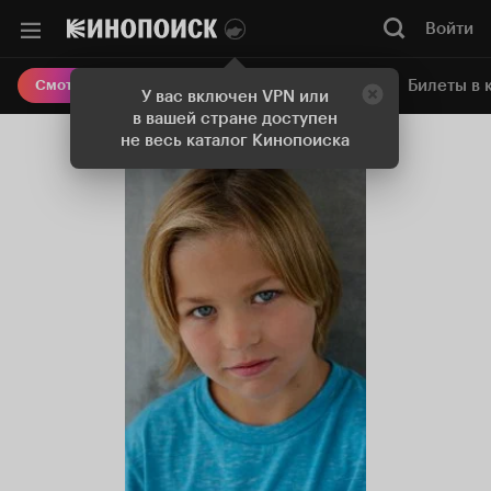
Войти
Онлайн-кинотеатр
Билеты в 
Смотреть кино
У вас включен VPN или
в вашей стране доступен
не весь каталог Кинопоиска