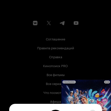
Соглашение
Правила рекомендаций
Справка
Кинопоиск PRO
Все фильмы
Все сериалы
РЕКЛАМА
Что посмотреть
Афиша
Музыка