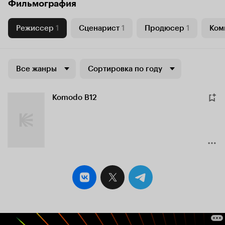
Фильмография
Режиссер
1
Сценарист
1
Продюсер
1
Ком
Все жанры
Сортировка по году
Komodo B12