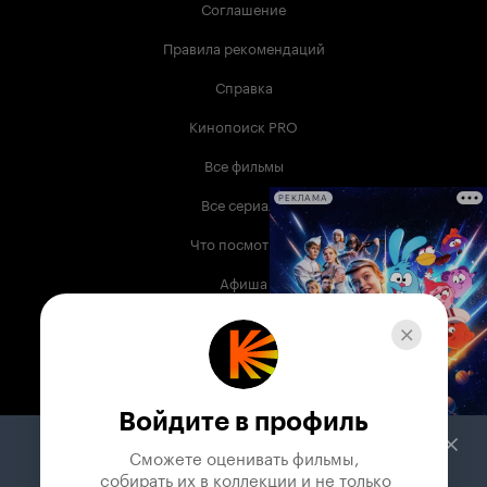
Соглашение
Правила рекомендаций
Справка
Кинопоиск PRO
Все фильмы
Все сериалы
РЕКЛАМА
Что посмотреть
Афиша
Музыка
Телепрограмма
Книги
Войдите в профиль
Служба поддержки
Сможете оценивать фильмы,

 собирать их в коллекции и не только