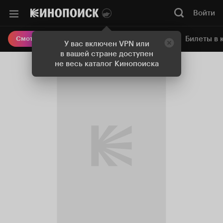
Войти
Онлайн-кинотеатр
Билеты в 
Смотреть кино
У вас включен VPN или
в вашей стране доступен
не весь каталог Кинопоиска