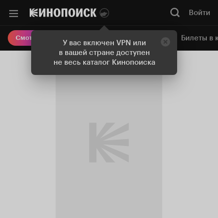
Войти
Онлайн-кинотеатр
Билеты в 
Смотреть кино
У вас включен VPN или
в вашей стране доступен
не весь каталог Кинопоиска