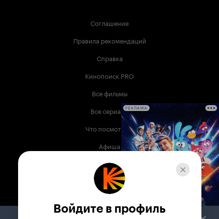
Соглашение
Правила рекомендаций
Справка
Кинопоиск PRO
Все фильмы
Все сериалы
РЕКЛАМА
Что посмотреть
Афиша
Музыка
Телепрограмма
Книги
Войдите в профиль
Служба поддержки