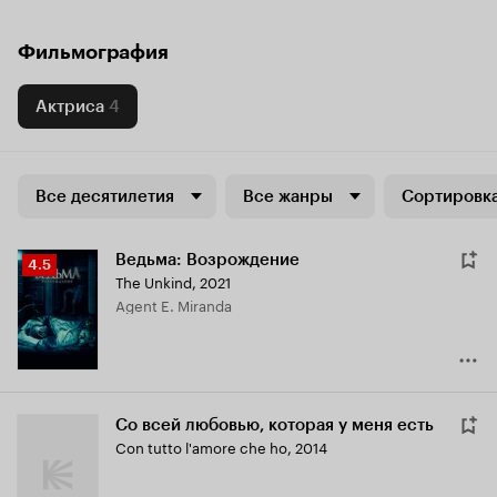
Фильмография
Актриса
4
Все десятилетия
Все жанры
Сортировка
Ведьма: Возрождение
Рейтинг
4.5
The Unkind
,
2021
Кинопоиска
Agent E. Miranda
4.5
Со всей любовью, которая у меня есть
Con tutto l'amore che ho
,
2014