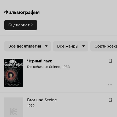
Фильмография
Сценарист
2
Все десятилетия
Все жанры
Сортировка
Черный паук
Die schwarze Spinne
,
1983
Brot und Steine
1979