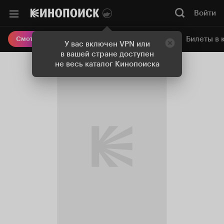
Войти
Онлайн-кинотеатр
Билеты в 
Смотреть кино
У вас включен VPN или
в вашей стране доступен
не весь каталог Кинопоиска