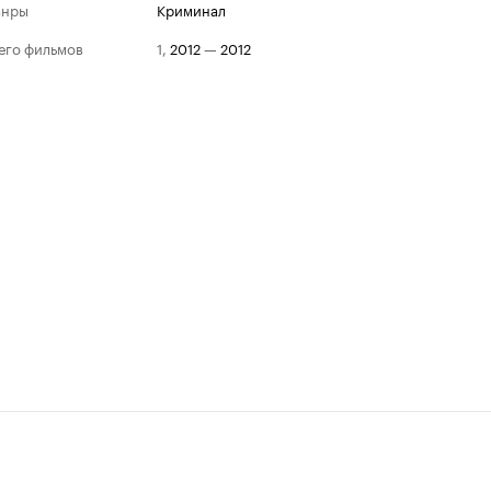
анры
криминал
его фильмов
1
,
2012
—
2012