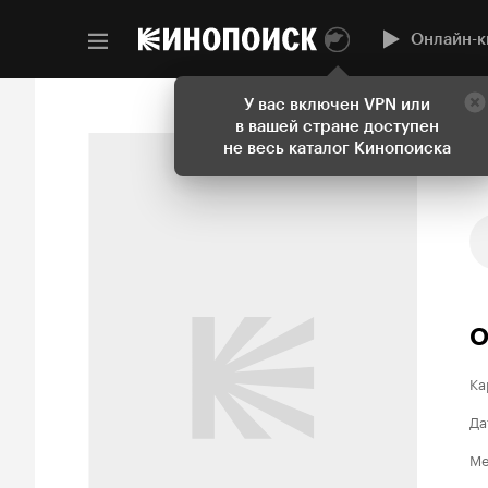
Онлайн-к
У вас включен VPN или
в вашей стране доступен
не весь каталог Кинопоиска
О
Ка
Да
Ме