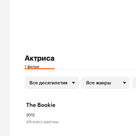
Актриса
1 фильм
Все десятилетия
Все жанры
The Bookie
2012
Alfredo's waitress