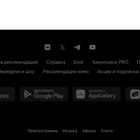
а рекомендаций
Справка
Блог
Кинопоиск PRO
П
Передачи и шоу
Рекомендации кино
Акции и подписка
Телепрограмма
Музыка
Афиша
Книги