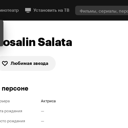
инотеатр
Установить на ТВ
Rosalin Salata
Любимая звезда
 персоне
рьера
Актриса
та рождения
—
сто рождения
—