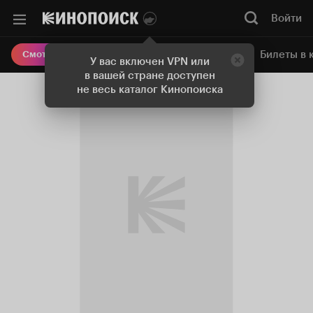
Войти
Онлайн-кинотеатр
Билеты в 
Смотреть кино
У вас включен VPN или
в вашей стране доступен
не весь каталог Кинопоиска