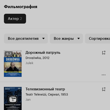
Фильмография
Актер
2
Все десятилетия
Все жанры
Сортировка
Дорожный патруль
Рейтинг
6.7
Drogówka
,
2012
Кинопоиска
Julek
6.7
Телевизионный театр
Teatr Telewizji
,
Сериал, 1953
Jan