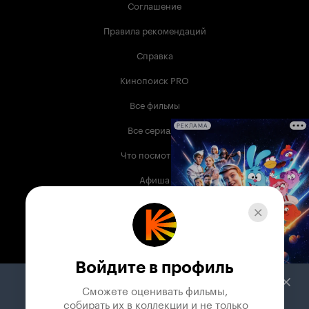
Соглашение
Правила рекомендаций
Справка
Кинопоиск PRO
Все фильмы
Все сериалы
РЕКЛАМА
Что посмотреть
Афиша
Музыка
Телепрограмма
Книги
Войдите в профиль
Служба поддержки
Сможете оценивать фильмы,

 собирать их в коллекции и не только