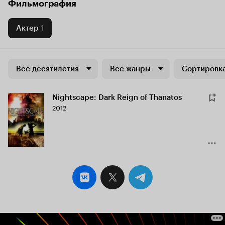
Фильмография
Актер
1
Все десятилетия
Все жанры
Сортировка
Nightscape: Dark Reign of Thanatos
2012