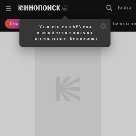
Войти
Онлайн-кинотеатр
Билеты в 
Смотреть кино
У вас включен VPN или
в вашей стране доступен
не весь каталог Кинопоиска