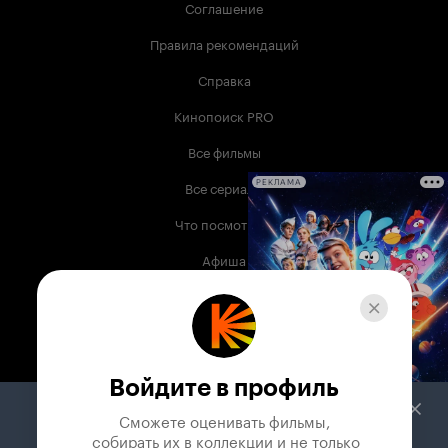
Соглашение
Правила рекомендаций
Справка
Кинопоиск PRO
Все фильмы
Все сериалы
РЕКЛАМА
Что посмотреть
Афиша
Музыка
Телепрограмма
Книги
Войдите в профиль
Служба поддержки
Сможете оценивать фильмы,

 собирать их в коллекции и не только