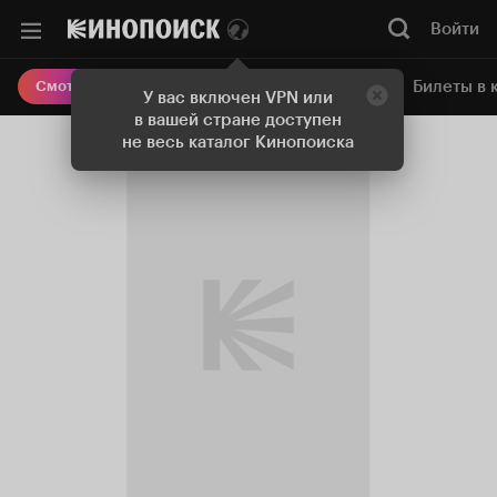
Войти
Онлайн-кинотеатр
Билеты в 
Смотреть кино
У вас включен VPN или
в вашей стране доступен
не весь каталог Кинопоиска