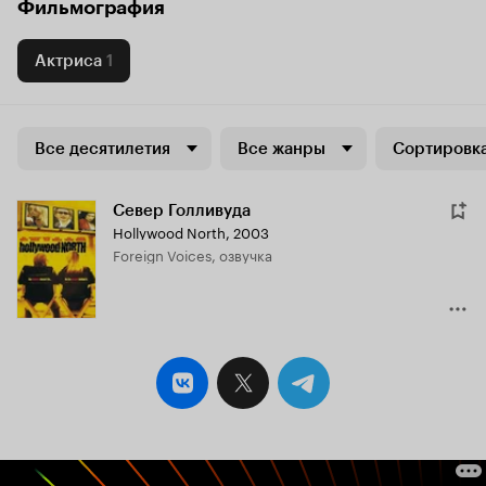
Фильмография
Актриса
1
Все десятилетия
Все жанры
Сортировка
Север Голливуда
Hollywood North
,
2003
Foreign Voices, озвучка