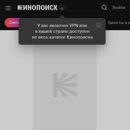
Войти
Онлайн-кинотеатр
Билеты в 
Смотреть кино
У вас включен VPN или
в вашей стране доступен
не весь каталог Кинопоиска