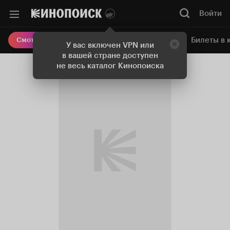
Войти
Онлайн-кинотеатр
Билеты в 
Смотреть кино
У вас включен VPN или
в вашей стране доступен
не весь каталог Кинопоиска