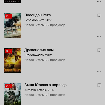
Посейдон Рекс
Рейтинг
2.6
Poseidon Rex
,
2013
Кинопоиска
исполнительный продюсер
2.6
Драконовые осы
Рейтинг
3.5
Dragonwasps
,
2012
Кинопоиска
исполнительный продюсер
3.5
Атака Юрского периода
Рейтинг
2.5
Jurassic Attack
,
2012
Кинопоиска
исполнительный продюсер
2.5