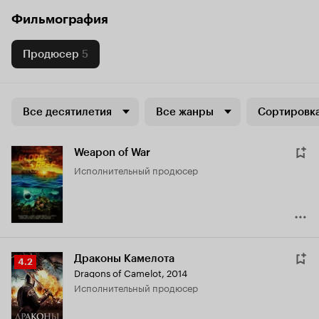
Фильмография
Продюсер
5
Все десятилетия
Все жанры
Сортировка
Weapon of War
исполнительный продюсер
Драконы Камелота
Рейтинг
4.2
Dragons of Camelot
,
2014
Кинопоиска
исполнительный продюсер
4.2