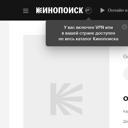
Онлайн-к
У вас включен VPN или
в вашей стране доступен
не весь каталог Кинопоиска
G
О
Ка
Да