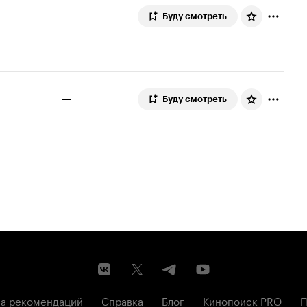
Буду смотреть
—
Буду смотреть
а рекомендаций
Справка
Блог
Кинопоиск PRO
П