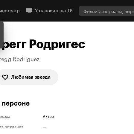
инотеатр
Установить на ТВ
Грегг Родригес
regg Rodriguez
Любимая звезда
 персоне
рьера
Актер
та рождения
—