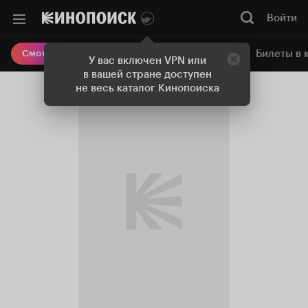
Войти
Онлайн-кинотеатр
Билеты в 
Смотреть кино
У вас включен VPN или
в вашей стране доступен
не весь каталог Кинопоиска