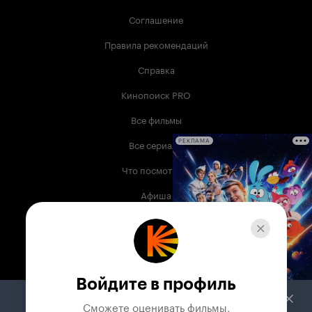
Соглашение
Правила рекомендаций
Справка
Кинопоиск PRO
Все фильмы
Все сериалы
РЕКЛАМА
Что посмотреть
Афиша
Музыка
Телепрограмма
Книги
Войдите в профиль
Служба поддержки
Сможете оценивать фильмы,
