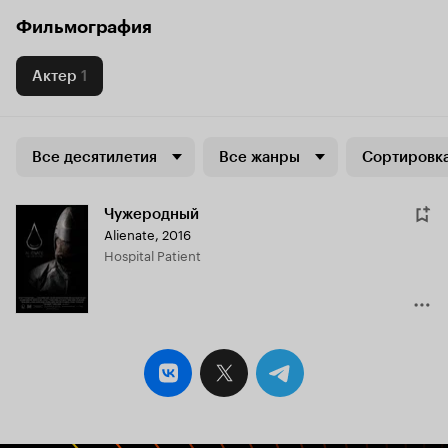
Фильмография
Актер
1
Все десятилетия
Все жанры
Сортировка
Чужеродный
Alienate
,
2016
Hospital Patient