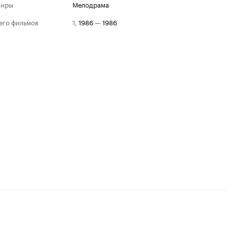
анры
мелодрама
его фильмов
1
,
1986
—
1986