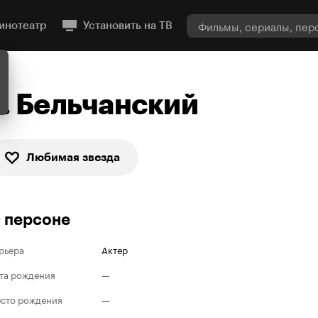
инотеатр
Установить на ТВ
Т. Бельчанский
Любимая звезда
 персоне
рьера
Актер
та рождения
—
сто рождения
—