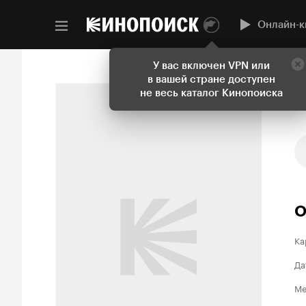
Онлайн-к
У вас включен VPN или
в вашей стране доступен
не весь каталог Кинопоиска
О
Ка
Да
Ме