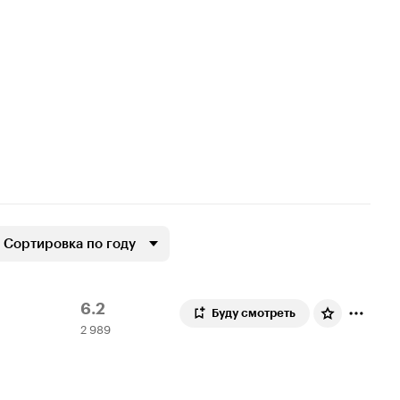
Сортировка по году
Рейтинг
2
6.2
Буду смотреть
2 989
Кинопоиска
989
6.2
оценок