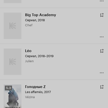
Big Top Academy
Сериал, 2018
Chef
Léo
Сериал, 2018–2019
Julien
Голодные Z
Рейтинг
5.3
Les affamés
,
2017
Кинопоиска
Vézina
5.3