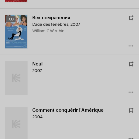
Век помрачения
Рейтинг
7.0
L'âge des ténèbres
,
2007
Кинопоиска
William Chérubin
7.0
Neuf
2007
Comment conquérir l'Amérique
2004