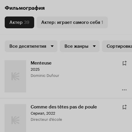
Фильмография
Актер
39
Актер: играет самого себя
1
Все десятилетия
Все жанры
Сортировка
Menteuse
2025
Dominic Dufour
Comme des têtes pas de poule
Сериал, 2022
Directeur d'école