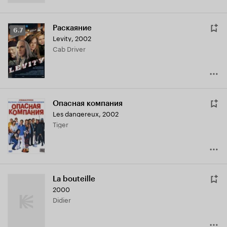
Раскаяние
Рейтинг
6.7
Levity
,
2002
Кинопоиска
Cab Driver
6.7
Опасная компания
Les dangereux
,
2002
Tiger
La bouteille
2000
Didier