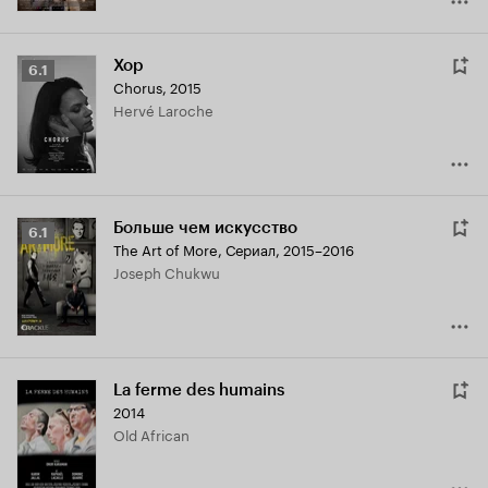
Хор
Рейтинг
6.1
Chorus
,
2015
Кинопоиска
Hervé Laroche
6.1
Больше чем искусство
Рейтинг
6.1
The Art of More
,
Сериал, 2015–2016
Кинопоиска
Joseph Chukwu
6.1
La ferme des humains
2014
Old African