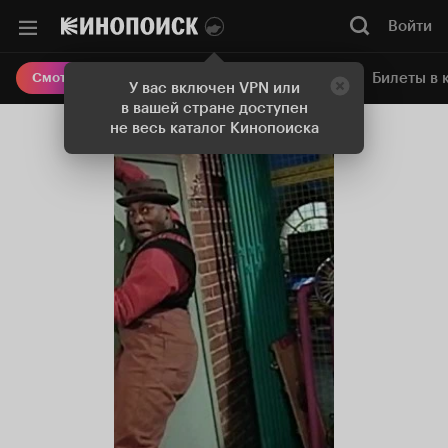
Войти
Онлайн-кинотеатр
Билеты в 
Смотреть кино
У вас включен VPN или
в вашей стране доступен
не весь каталог Кинопоиска