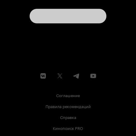
Соглашение
Правила рекомендаций
Справка
Кинопоиск PRO