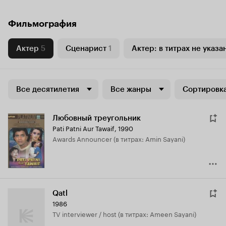
Фильмография
Актер
5
Сценарист
1
Актер: в титрах не указа
Все десятилетия
Все жанры
Сортировка
Любовный треугольник
Pati Patni Aur Tawaif
,
1990
Awards Announcer (в титрах: Amin Sayani)
Qatl
1986
TV interviewer / host (в титрах: Ameen Sayani)