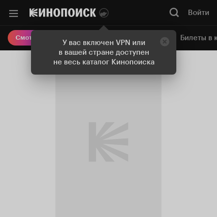
Войти
Онлайн-кинотеатр
Билеты в 
Смотреть кино
У вас включен VPN или
в вашей стране доступен
не весь каталог Кинопоиска