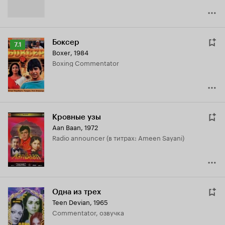
Боксер
Рейтинг
7.1
Boxer
,
1984
Кинопоиска
Boxing Commentator
7.1
Кровные узы
Aan Baan
,
1972
Radio announcer (в титрах: Ameen Sayani)
Одна из трех
Teen Devian
,
1965
Commentator, озвучка