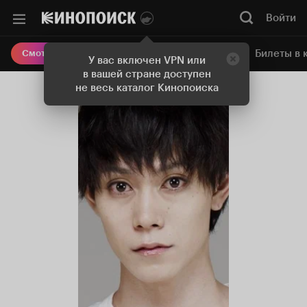
Войти
Онлайн-кинотеатр
Билеты в 
Смотреть кино
У вас включен VPN или
в вашей стране доступен
не весь каталог Кинопоиска