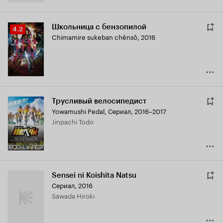
Школьница с бензопилой
Рейтинг
4.2
Chimamire sukeban chênsô
,
2016
Кинопоиска
4.2
Трусливый велосипедист
Yowamushi Pedal
,
Сериал, 2016–2017
Jinpachi Todo
Sensei ni Koishita Natsu
Сериал, 2016
Sawada Hiroki