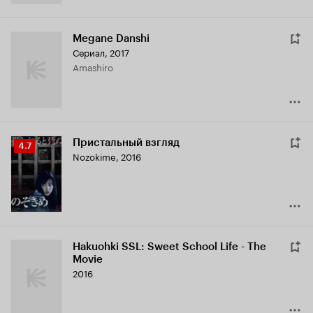
Megane Danshi
Сериал, 2017
Amashiro
Пристальный взгляд
Рейтинг
4.7
Nozokime
,
2016
Кинопоиска
4.7
Hakuohki SSL: Sweet School Life - The
Movie
2016