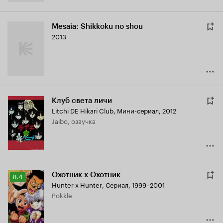
Mesaia: Shikkoku no shou
2013
Клуб света личи
Litchi DE Hikari Club
,
Мини-сериал, 2012
Jaibo, озвучка
Охотник х Охотник
Рейтинг
8.4
Hunter x Hunter
,
Сериал, 1999–2001
Кинопоиска
Pokkle
8.4