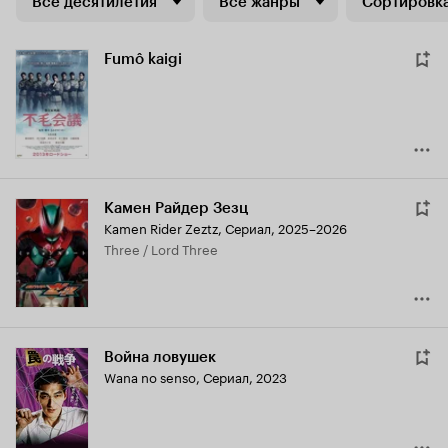
Все десятилетия
Все жанры
Сортировка
Fumô kaigi
Камен Райдер Зезц
Kamen Rider Zeztz
,
Сериал, 2025–2026
Three / Lord Three
Война ловушек
Wana no senso
,
Сериал, 2023