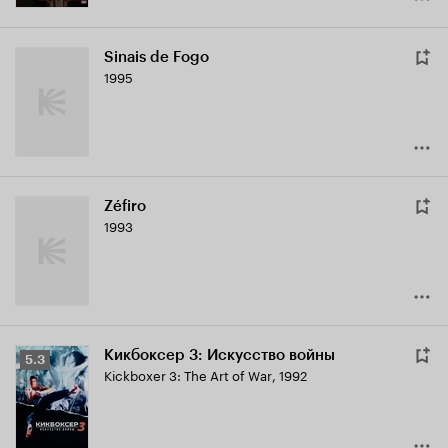
Sinais de Fogo
1995
Zéfiro
1993
Кикбоксер 3: Искусство войны
Рейтинг
5.3
Kickboxer 3: The Art of War
,
1992
Кинопоиска
5.3