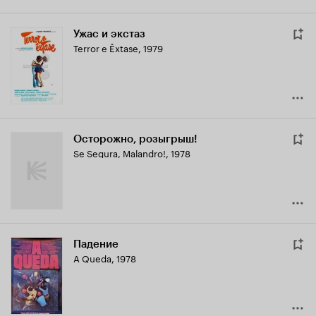
Ужас и экстаз
Terror e Êxtase
,
1979
Осторожно, розыгрыш!
Se Segura, Malandro!
,
1978
Падение
A Queda
,
1978