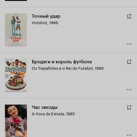
Точный удар
Hotshot
,
1986
Бродяги и король футбола
Os Trapalhões e o Rei do Futebol
,
1986
Час звезды
A Hora da Estrela
,
1985