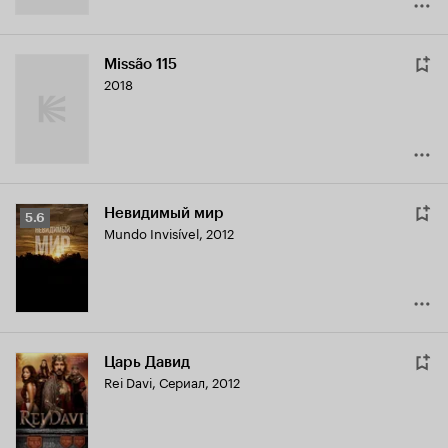
Missão 115
2018
Невидимый мир
Рейтинг
5.6
Mundo Invisível
,
2012
Кинопоиска
5.6
Царь Давид
Rei Davi
,
Сериал, 2012