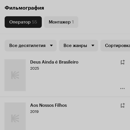
Фильмография
Оператор
55
Монтажер
1
Все десятилетия
Все жанры
Сортировка
Deus Ainda é Brasileiro
2025
Aos Nossos Filhos
2019