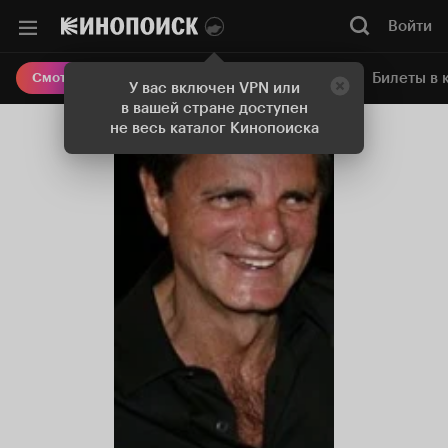
Войти
Онлайн-кинотеатр
Билеты в 
Смотреть кино
У вас включен VPN или
в вашей стране доступен
не весь каталог Кинопоиска