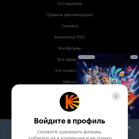
Соглашение
Правила рекомендаций
Справка
Кинопоиск PRO
Все фильмы
Все сериалы
РЕКЛАМА
Что посмотреть
Афиша
Музыка
Телепрограмма
Книги
Войдите в профиль
Служба поддержки
Сможете оценивать фильмы,

 собирать их в коллекции и не только