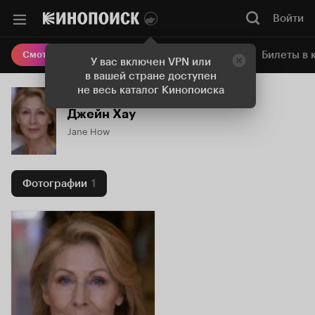
Войти
Онлайн-кинотеатр
Билеты в 
Смотреть кино
У вас включен VPN или
в вашей стране доступен
не весь каталог Кинопоиска
Джейн Хау
Jane How
Фотографии
1