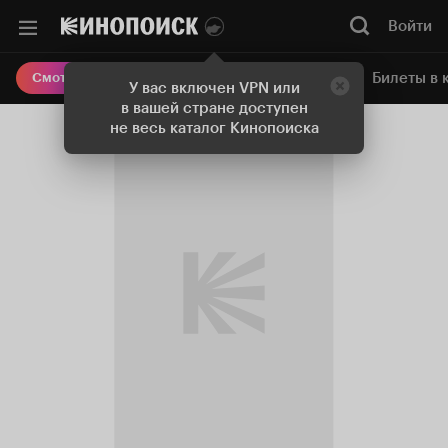
Войти
Онлайн-кинотеатр
Билеты в 
Смотреть кино
У вас включен VPN или
в вашей стране доступен
не весь каталог Кинопоиска