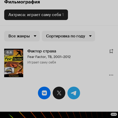
Фильмография
Актриса: играет саму себя
1
Все жанры
Сортировка по году
Фактор страха
Рейтинг
6.6
Fear Factor
,
ТВ, 2001–2012
Кинопоиска
играет саму себя
6.6