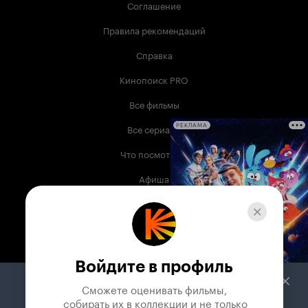
Соглашение
Правила рекомендаций
Справка
Кинопоиск PRO
Все фильмы
Все сериалы
РЕКЛАМА
Что посмотреть
Афиша
Музыка
Телепрограмма
Книги
Войдите в профиль
Служба поддержки
Сможете оценивать фильмы,

 собирать их в коллекции и не только