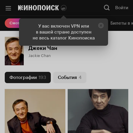
Войти
Онлайн-кинотеатр
Билеты в 
Смотреть кино
У вас включен VPN или
в вашей стране доступен
не весь каталог Кинопоиска
Джеки Чан
Jackie Chan
Фотографии
193
События
4