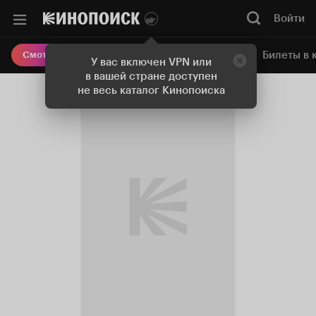
Войти
Онлайн-кинотеатр
Билеты в 
Смотреть кино
У вас включен VPN или
в вашей стране доступен
не весь каталог Кинопоиска