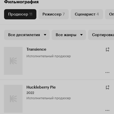
Фильмография
Продюсер
11
Режиссер
7
Сценарист
4
Оп
Все десятилетия
Все жанры
Сортировка
Transience
исполнительный продюсер
Huckleberry Pie
2022
исполнительный продюсер