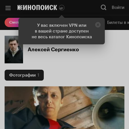
Войти
Онлайн-кинотеатр
Билеты в 
Смотреть кино
У вас включен VPN или
в вашей стране доступен
не весь каталог Кинопоиска
Алексей Сергиенко
Фотографии
1