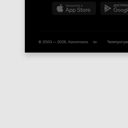
© 2003 —
2026
,
Кинопоиск
Телепрогр
18
+