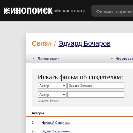
Онлайн-кинотеатр
Связи
/
Эдуард Бочаров
Личное дело »
Что это за
Искать фильм по создателям:
создатели фильма
Актеры
1.
Николай Сморчков
2.
Вадим Захарченко