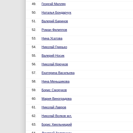
49.
Георгий Милляр
50.
Наталья Бондарчук
51.
Валерий Баринов
52.
Роман Филиппов
53.
Нина Усатова
54.
Николай Гринько
55.
Валерий Носик
56.
Николай Крючков
57.
Екатерина Васильева
58.
Нина Меньшикова
59.
Борис Сморчков
60.
Мария Виноградова
61.
Николай Лавров
62.
Николай Волков мл.
63.
Борис Хмельницкий