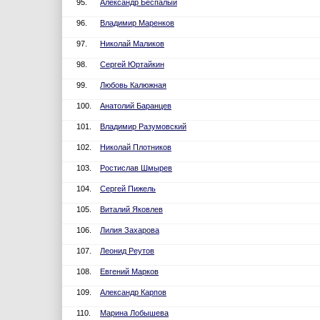
95.
Александр Беспалый
96.
Владимир Маренков
97.
Николай Маликов
98.
Сергей Юртайкин
99.
Любовь Калюжная
100.
Анатолий Баранцев
101.
Владимир Разумовский
102.
Николай Плотников
103.
Ростислав Шмырев
104.
Сергей Пижель
105.
Виталий Яковлев
106.
Лилия Захарова
107.
Леонид Реутов
108.
Евгений Марков
109.
Александр Карпов
110.
Марина Лобышева