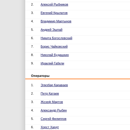
2.
Алексей Рыбников
3.
Евгений Крылатов
4.
Владимир Мартынов
5.
Андрей Эшпай
6.
Никита Богословский
7.
Борис Чайковский
8.
Николай Будашкин
9.
Ираклий Габели
Операторы
1.
Элизбар Караваев
2.
Петр Катаев
3.
Жозеф Мартов
4.
Александр Рыбин
5.
Сергей Филиппов
6.
Хорст Хардт