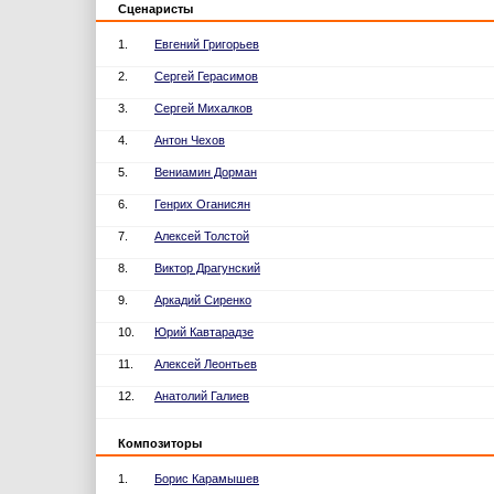
Сценаристы
1.
Евгений Григорьев
2.
Сергей Герасимов
3.
Сергей Михалков
4.
Антон Чехов
5.
Вениамин Дорман
6.
Генрих Оганисян
7.
Алексей Толстой
8.
Виктор Драгунский
9.
Аркадий Сиренко
10.
Юрий Кавтарадзе
11.
Алексей Леонтьев
12.
Анатолий Галиев
Композиторы
1.
Борис Карамышев