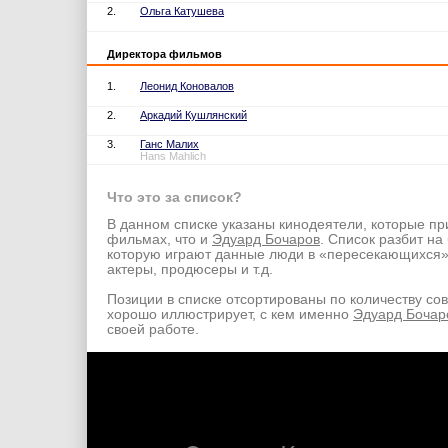
2.
Ольга Катушева
Директора фильмов
1.
Леонид Коновалов
2.
Аркадий Кушлянский
3.
Ганс Малих
Hans Mahlich
Что это за список?
В данном списке указаны кинодеятели, которые пр
фильмах, что и
Эдуард Бочаров
. Список разбит на
которую играют данные люди в «пересекающихся
актеры, продюсеры и т.д.
Позиции в списке отсортированы по количеству со
хорошо иллюстрирует, с кем именно
Эдуард Бочар
своей работе.