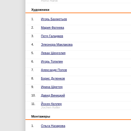
Horst Hardt
Художники
1.
Игорь Бахметьев
2.
Мария Фатеева
3.
Петр Галаджев
4.
Элеонора Маклакова
5.
Леван Шенгелия
6.
Игорь Топилин
7.
Александр Попов
8.
Борис Дуленков
9.
Ирина Шретер
10.
Давид Виницкий
11.
Йохен Келлер
Jochen Keller
Монтажеры
1.
Ольга Назарова