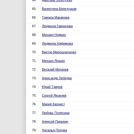
64.
Дмитрий Золотухин
65.
Валентина Березуцкая
66.
Тамара Макарова
67.
Людмила Гаврилова
68.
Михаил Ножкин
69.
Людмила Алфимова
70.
Виктор Мирошниченко
71.
Михаил Яншин
72.
Виталий Матвеев
73.
Александр Лебедев
74.
Юрий Тавров
75.
Сергей Яковлев
76.
Мария Капнист
77.
Любовь Полехина
78.
Алексей Панькин
79.
Наталья Попова