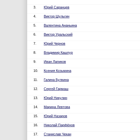
3.
Юрий Саранцев
4.
Виктор Шульгин
5.
Валентина Ананьина
6.
Виктор Уральский
7.
Юрий Чернов
8.
Владимир Кашпур
9.
Иван Лапиков
10.
Ксения Козьмина
11.
Галина Булкина
12.
Сергей Гармаш
13.
Юрий Никулин
14.
Марина Левтова
15.
Юрий Назаров
16.
Николай Парфёнов
17.
Станислав Чекан