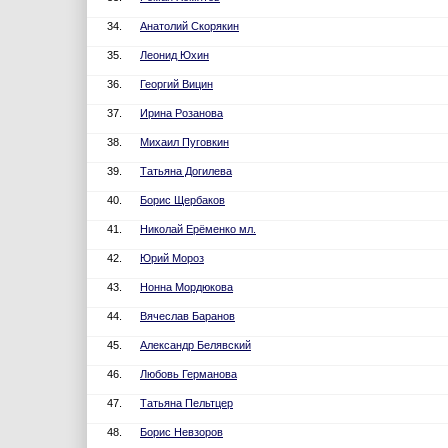
34.
Анатолий Скорякин
35.
Леонид Юхин
36.
Георгий Вицин
37.
Ирина Розанова
38.
Михаил Пуговкин
39.
Татьяна Догилева
40.
Борис Щербаков
41.
Николай Ерёменко мл.
42.
Юрий Мороз
43.
Нонна Мордюкова
44.
Вячеслав Баранов
45.
Александр Белявский
46.
Любовь Германова
47.
Татьяна Пельтцер
48.
Борис Невзоров