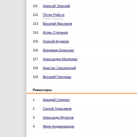
111.
Алексей Земский
112.
Петер Ройссе
Peter Reusse
113.
Василий Маслаков
114.
Игорь Степанов
115.
Георгий Бударов
116.
Владимир Борискин
117.
Александра Матвеева
118.
Анастас Смоленский
119.
Виталий Григораш
Режиссеры
1.
Аркадий Сиренко
2.
Сергей Герасимов
3.
Александр Муратов
4.
Мери Анджапаридзе