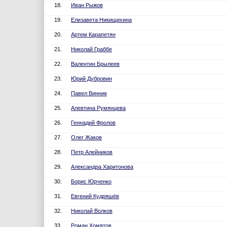
18.
Иван Рыжов
19.
Елизавета Никищихина
20.
Артем Карапетян
21.
Николай Граббе
22.
Валентин Брылеев
23.
Юрий Дубровин
24.
Павел Винник
25.
Алевтина Румянцева
26.
Геннадий Фролов
27.
Олег Жаков
28.
Петр Алейников
29.
Александра Харитонова
30.
Борис Юрченко
31.
Евгений Кудряшёв
32.
Николай Волков
33.
Роман Хомятов