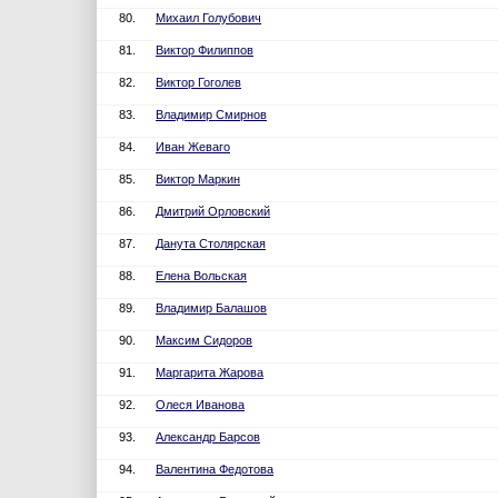
80.
Михаил Голубович
81.
Виктор Филиппов
82.
Виктор Гоголев
83.
Владимир Смирнов
84.
Иван Жеваго
85.
Виктор Маркин
86.
Дмитрий Орловский
87.
Данута Столярская
88.
Елена Вольская
89.
Владимир Балашов
90.
Максим Сидоров
91.
Маргарита Жарова
92.
Олеся Иванова
93.
Александр Барсов
94.
Валентина Федотова