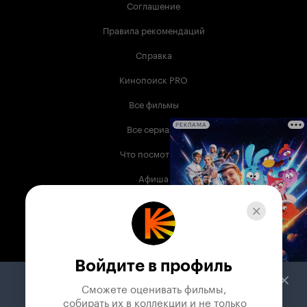
Соглашение
Правила рекомендаций
Справка
Кинопоиск PRO
Все фильмы
Все сериалы
РЕКЛАМА
Что посмотреть
Афиша
Музыка
Телепрограмма
Книги
Войдите в профиль
Служба поддержки
Сможете оценивать фильмы,

 собирать их в коллекции и не только