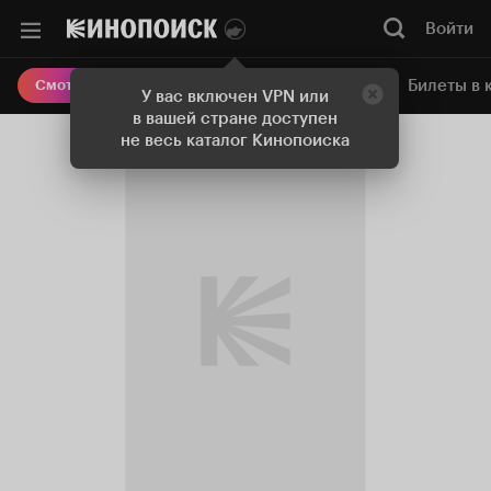
Войти
Онлайн-кинотеатр
Билеты в 
Смотреть кино
У вас включен VPN или
в вашей стране доступен
не весь каталог Кинопоиска