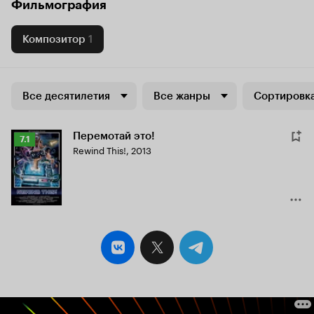
Фильмография
Композитор
1
Все десятилетия
Все жанры
Сортировка
Перемотай это!
Рейтинг
7.1
Rewind This!
,
2013
Кинопоиска
7.1