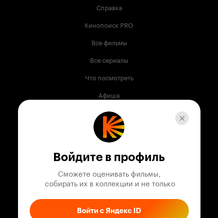
Справка
Кинопоиск PRO
Все фильмы
Все сериалы
Что посмотреть
Афиша
Музыка
Телепрограмма
Книги
Войдите в профиль
Служба поддержки
Сможете оценивать фильмы,

 собирать их в коллекции и не только
© 2003 —
2026
,
Кинопоиск
18
+
Проект компании
Войти с Яндекс ID