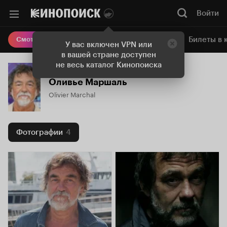
Войти
Онлайн-кинотеатр
Билеты в 
Смотреть кино
У вас включен VPN или
в вашей стране доступен
не весь каталог Кинопоиска
Оливье Маршаль
Olivier Marchal
Фотографии
4