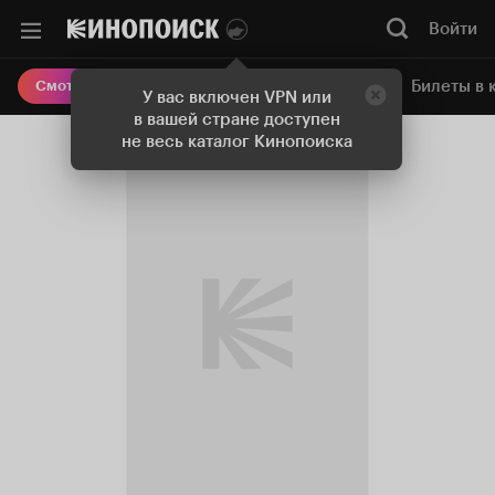
Войти
Онлайн-кинотеатр
Билеты в 
Смотреть кино
У вас включен VPN или
в вашей стране доступен
не весь каталог Кинопоиска