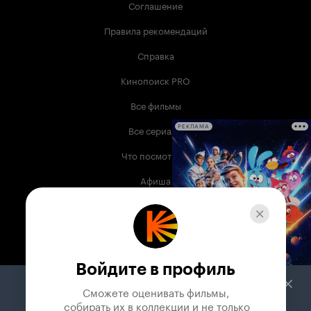
Соглашение
Правила рекомендаций
Справка
Кинопоиск PRO
Все фильмы
Все сериалы
РЕКЛАМА
Что посмотреть
Афиша
Музыка
Телепрограмма
Книги
Войдите в профиль
Служба поддержки
Сможете оценивать фильмы,

 собирать их в коллекции и не только