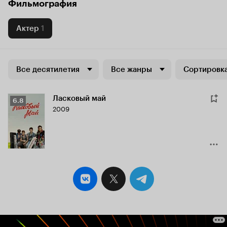
Фильмография
Актер
1
Все десятилетия
Все жанры
Сортировка
Ласковый май
Рейтинг
6.8
2009
Кинопоиска
6.8