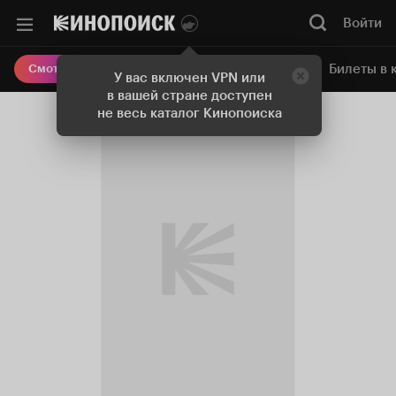
Войти
Онлайн-кинотеатр
Билеты в 
Смотреть кино
У вас включен VPN или
в вашей стране доступен
не весь каталог Кинопоиска