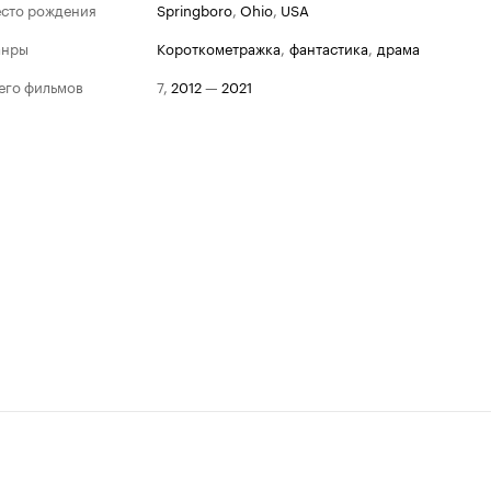
сто рождения
Springboro
,
Ohio
,
USA
анры
короткометражка
,
фантастика
,
драма
его фильмов
7
,
2012
—
2021