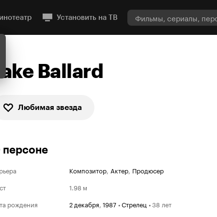
инотеатр
Установить на ТВ
Jake Ballard
Любимая звезда
 персоне
рьера
Композитор
,
Актер
,
Продюсер
ст
1.98 м
та рождения
2 декабря
,
1987
•
Стрелец
•
38 лет