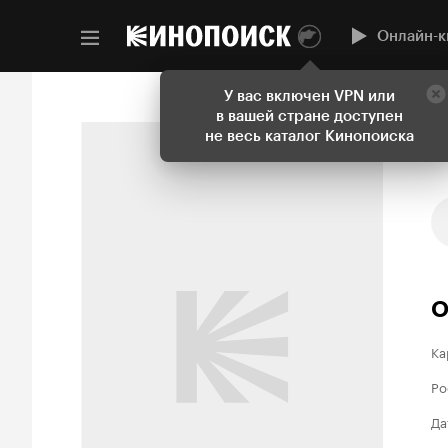
Онлайн-к
У вас включен VPN или
в вашей стране доступен
не весь каталог Кинопоиска
О
Ка
Ро
Да