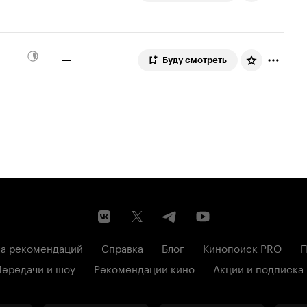
—
Буду смотреть
а рекомендаций
Справка
Блог
Кинопоиск PRO
П
Передачи и шоу
Рекомендации кино
Акции и подписка