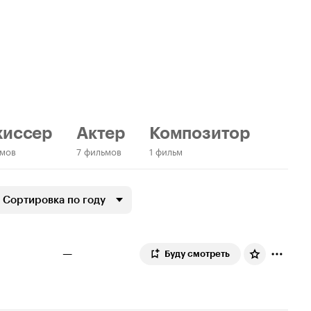
жиссер
Актер
Композитор
ьмов
7 фильмов
1 фильм
Сортировка по году
—
Буду смотреть