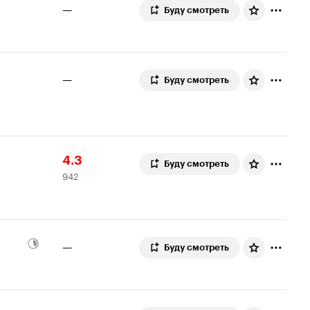
—
Буду смотреть
—
Буду смотреть
Рейтинг
942
4.3
Буду смотреть
942
Кинопоиска
оценки
4.3
—
Буду смотреть