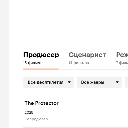
Продюсер
Сценарист
Ре
15 фильмов
14 фильмов
7 фил
Все десятилетия
Все жанры
The Protector
2025
сопродюсер