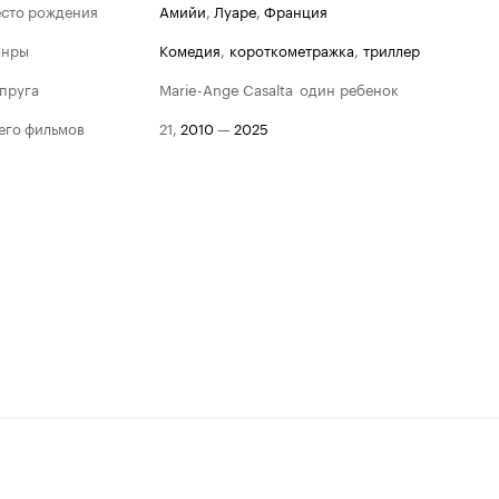
сто рождения
Амийи
,
Луаре
,
Франция
анры
комедия
,
короткометражка
,
триллер
пруга
Marie-Ange Casalta
один ребенок
его фильмов
21
,
2010
—
2025