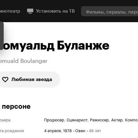
инотеатр
Установить на ТВ
Ромуальд Буланже
omuald Boulanger
Любимая звезда
 персоне
рьера
Продюсер
,
Сценарист
,
Режиссер
,
Актер
,
Компо
та рождения
4 апреля
,
1978
•
Овен
•
48 лет