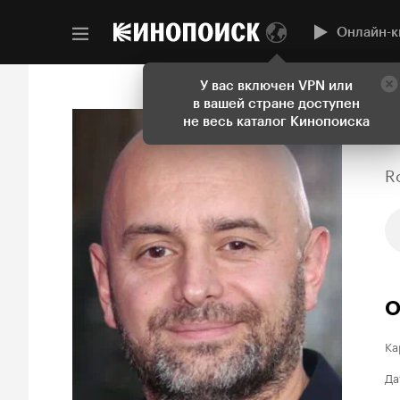
Онлайн-к
У вас включен VPN или
в вашей стране доступен
не весь каталог Кинопоиска
R
О
Ка
Да