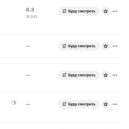
Рейтинг
18
6.3
Буду смотреть
18 243
Кинопоиска
243
6.3
оценки
—
Буду смотреть
—
Буду смотреть
—
Буду смотреть