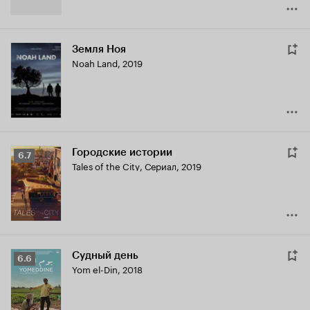
Земля Ноя
Noah Land
,
2019
Городские истории
Рейтинг
6.7
Tales of the City
,
Сериал, 2019
Кинопоиска
6.7
Судный день
Рейтинг
6.6
Yom el-Din
,
2018
Кинопоиска
6.6