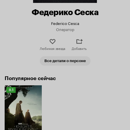
Федерико Сеска
Federico Cesca
Оператор
Любимая звезда
Добавить
Все детали о персоне
Популярное сейчас
Рейтинг
8.1
Кинопоиска
8.1