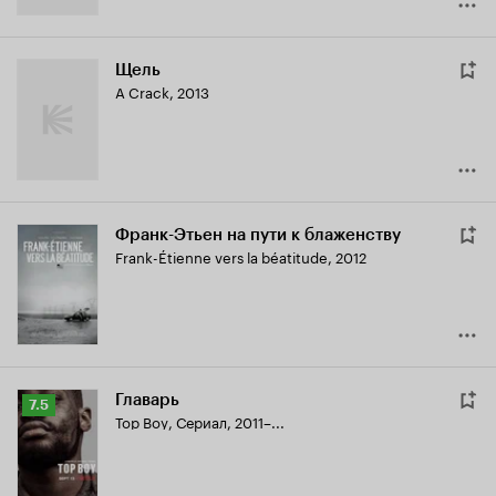
Щель
A Crack
,
2013
Франк-Этьен на пути к блаженству
Frank-Étienne vers la béatitude
,
2012
Главарь
Рейтинг
7.5
Top Boy
,
Сериал, 2011–...
Кинопоиска
7.5