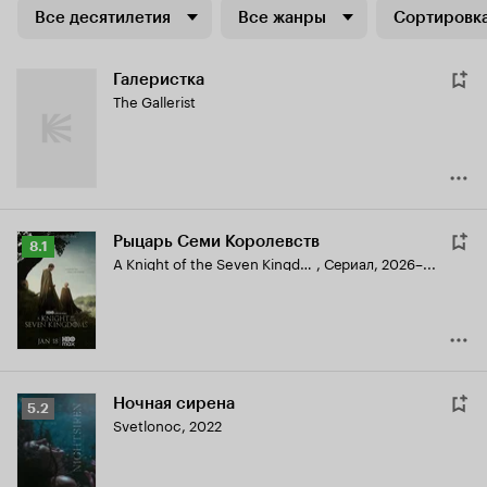
Все десятилетия
Все жанры
Сортировка
Галеристка
The Gallerist
Рыцарь Семи Королевств
Рейтинг
8.1
A Knight of the Seven Kingdoms
,
Сериал, 2026–...
Кинопоиска
8.1
Ночная сирена
Рейтинг
5.2
Svetlonoc
,
2022
Кинопоиска
5.2