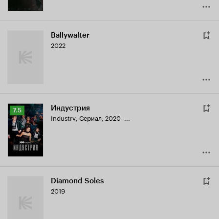
Ballywalter
2022
Индустрия
Рейтинг
7.5
Industry
,
Сериал, 2020–...
Кинопоиска
7.5
Diamond Soles
2019