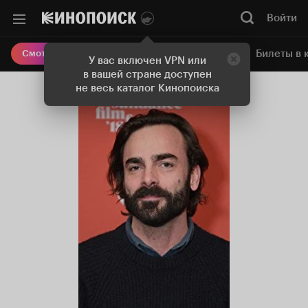
Войти
Онлайн-кинотеатр
Билеты в 
Смотреть кино
У вас включен VPN или
в вашей стране доступен
не весь каталог Кинопоиска