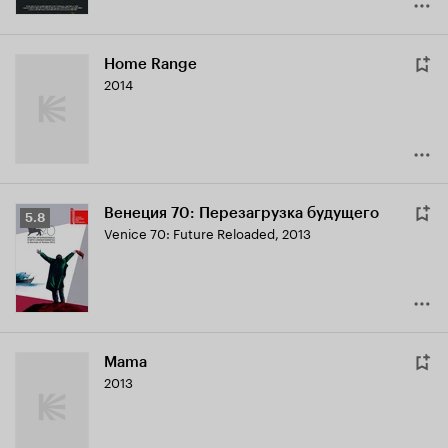
Home Range
2014
Венеция 70: Перезагрузка будущего
Рейтинг
5.8
Venice 70: Future Reloaded
,
2013
Кинопоиска
5.8
Mama
2013