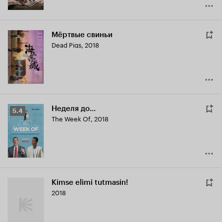
Мёртвые свиньи
Dead Pigs
,
2018
Неделя до...
Рейтинг
5.4
The Week Of
,
2018
Кинопоиска
5.4
Kimse elimi tutmasin!
2018