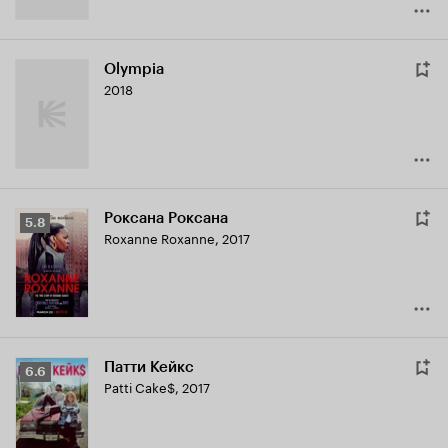
Olympia
2018
Роксана Роксана
Рейтинг
5.8
Roxanne Roxanne
,
2017
Кинопоиска
5.8
Патти Кейкс
Рейтинг
6.6
Patti Cake$
,
2017
Кинопоиска
6.6