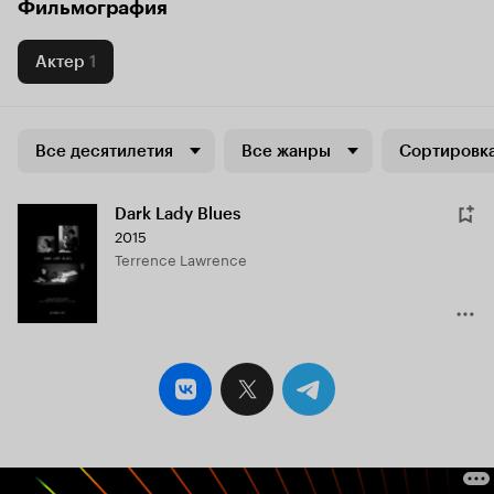
Фильмография
Актер
1
Все десятилетия
Все жанры
Сортировка
Dark Lady Blues
2015
Terrence Lawrence