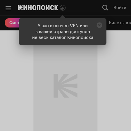
Войти
Онлайн-кинотеатр
Билеты в 
Смотреть кино
У вас включен VPN или
в вашей стране доступен
не весь каталог Кинопоиска