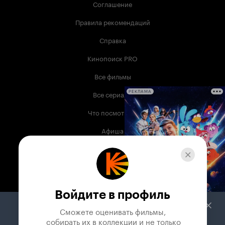
Соглашение
Правила рекомендаций
Справка
Кинопоиск PRO
Все фильмы
Все сериалы
РЕКЛАМА
Что посмотреть
Афиша
Музыка
Телепрограмма
Книги
Войдите в профиль
Служба поддержки
Сможете оценивать фильмы,

 собирать их в коллекции и не только