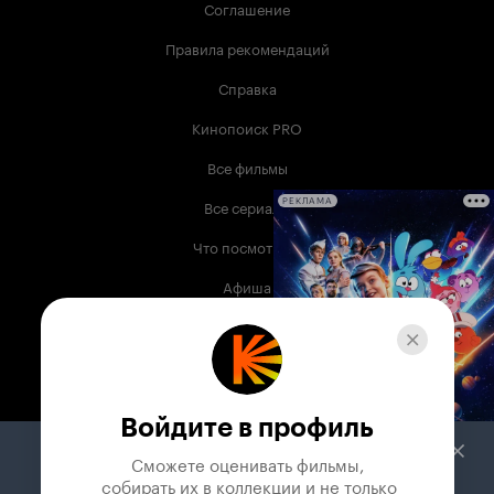
Соглашение
Правила рекомендаций
Справка
Кинопоиск PRO
Все фильмы
Все сериалы
РЕКЛАМА
Что посмотреть
Афиша
Музыка
Телепрограмма
Книги
Войдите в профиль
Служба поддержки
Сможете оценивать фильмы,

 собирать их в коллекции и не только