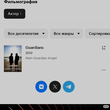
Фильмография
Актер
1
Все десятилетия
Все жанры
Сортировка
Guardians
2012
Main Guardian Angel