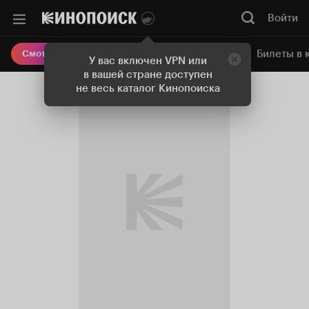
Войти
Онлайн-кинотеатр
Билеты в 
Смотреть кино
У вас включен VPN или
в вашей стране доступен
не весь каталог Кинопоиска