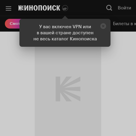
Войти
Онлайн-кинотеатр
Билеты в 
Смотреть кино
У вас включен VPN или
в вашей стране доступен
не весь каталог Кинопоиска