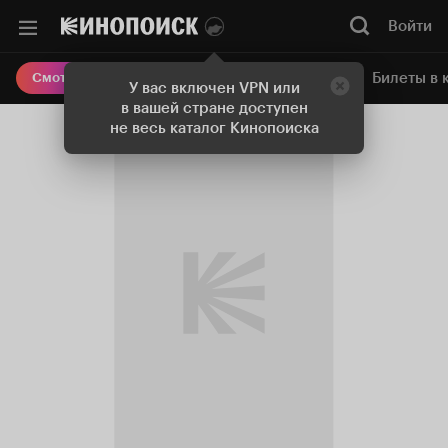
Войти
Онлайн-кинотеатр
Билеты в 
Смотреть кино
У вас включен VPN или
в вашей стране доступен
не весь каталог Кинопоиска