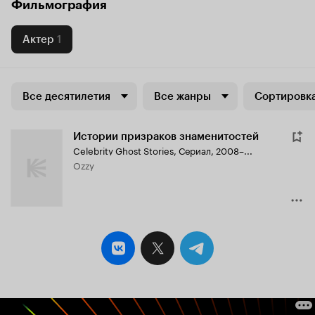
Фильмография
Актер
1
Все десятилетия
Все жанры
Сортировка
Истории призраков знаменитостей
Celebrity Ghost Stories
,
Сериал, 2008–...
Ozzy