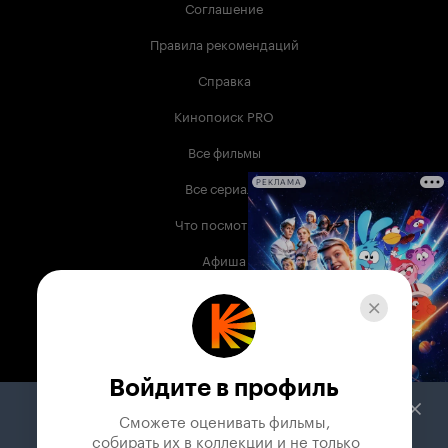
Соглашение
Правила рекомендаций
Справка
Кинопоиск PRO
Все фильмы
Все сериалы
РЕКЛАМА
Что посмотреть
Афиша
Музыка
Телепрограмма
Книги
Войдите в профиль
Служба поддержки
Сможете оценивать фильмы,

 собирать их в коллекции и не только