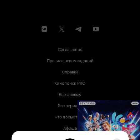
Соглашение
Правила рекомендаций
Справка
Кинопоиск PRO
Все фильмы
Все сериалы
РЕКЛАМА
Что посмотреть
Афиша
Музыка