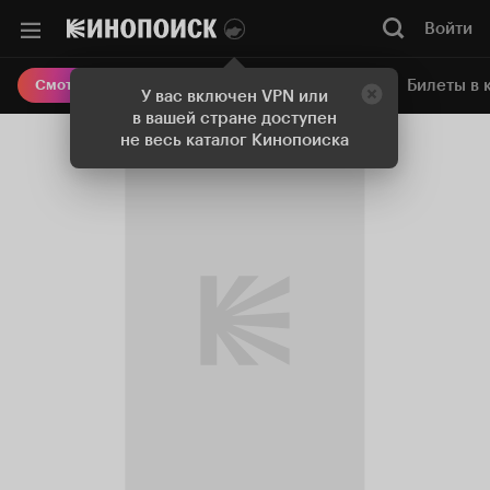
Войти
Онлайн-кинотеатр
Билеты в 
Смотреть кино
У вас включен VPN или
в вашей стране доступен
не весь каталог Кинопоиска