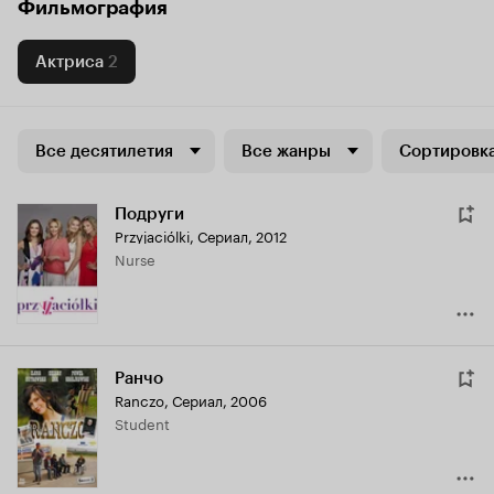
Фильмография
Актриса
2
Все десятилетия
Все жанры
Сортировка
Подруги
Przyjaciólki
,
Сериал, 2012
Nurse
Ранчо
Ranczo
,
Сериал, 2006
Student