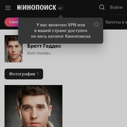
Войти
Онлайн-кинотеатр
Билеты в 
Смотреть кино
У вас включен VPN или
в вашей стране доступен
не весь каталог Кинопоиска
Бретт Геддес
Brett Geddes
Фотографии
1