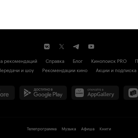
а рекомендаций
Справка
Блог
Кинопоиск PRO
П
Передачи и шоу
Рекомендации кино
Акции и подписка
Телепрограмма
Музыка
Афиша
Книги