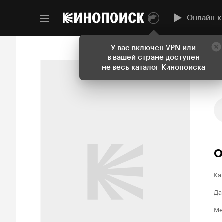
Онлайн-к
У вас включен VPN или
в вашей стране доступен
не весь каталог Кинопоиска
О
Ка
Да
Ме