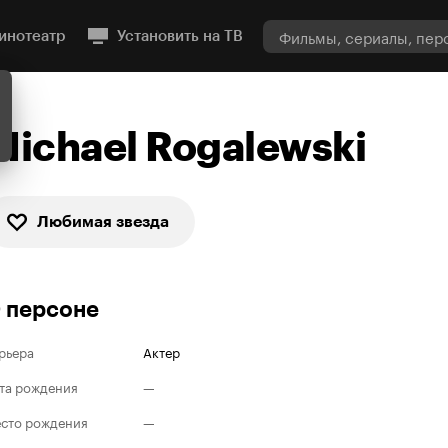
инотеатр
Установить на ТВ
Michael Rogalewski
Любимая звезда
 персоне
рьера
Актер
та рождения
—
сто рождения
—