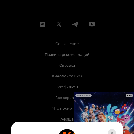
Соглашение
Правила рекомендаций
Справка
Кинопоиск PRO
Все фильмы
Все сериалы
РЕКЛАМА
Что посмотреть
Афиша
Музыка