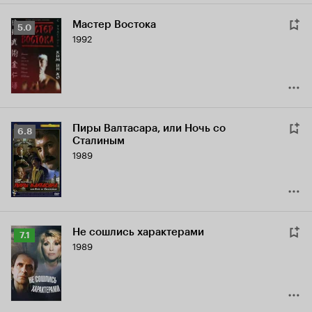
Мастер Востока
Рейтинг
5.0
1992
Кинопоиска
5.0
Пиры Валтасара, или Ночь со
Рейтинг
6.8
Сталиным
Кинопоиска
1989
6.8
Не сошлись характерами
Рейтинг
7.1
1989
Кинопоиска
7.1