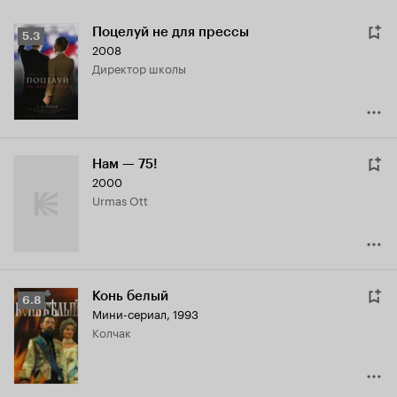
Поцелуй не для прессы
Рейтинг
5.3
2008
Кинопоиска
директор школы
5.3
Нам — 75!
2000
Urmas Ott
Конь белый
Рейтинг
6.8
Мини-сериал, 1993
Кинопоиска
Колчак
6.8