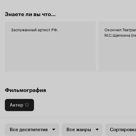
Знаете ли вы что...
Заслуженный артист РФ.
Окончил Театра
М.С.Щепкина (пе
Фильмография
Актер
12
Все десятилетия
Все жанры
Сортировка