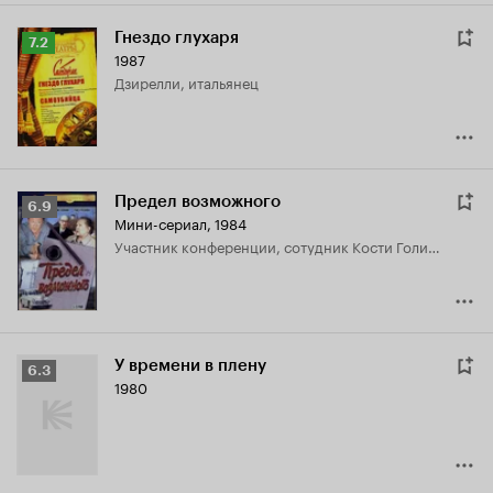
Гнездо глухаря
Рейтинг
7.2
1987
Кинопоиска
Дзирелли, итальянец
7.2
Предел возможного
Рейтинг
6.9
Мини-сериал, 1984
Кинопоиска
участник конференции, сотудник Кости Голикова
6.9
У времени в плену
Рейтинг
6.3
1980
Кинопоиска
6.3