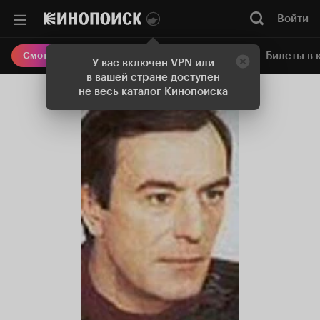
Войти
Онлайн-кинотеатр
Билеты в 
Смотреть кино
У вас включен VPN или
в вашей стране доступен
не весь каталог Кинопоиска