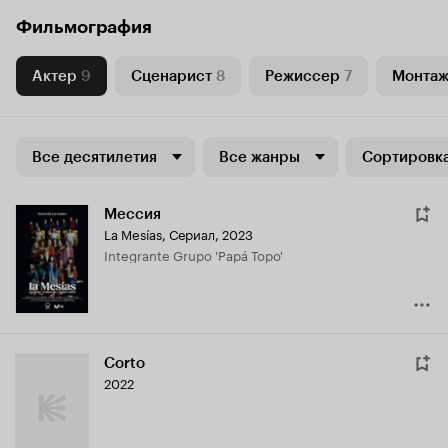
Фильмография
Актер
9
Сценарист
8
Режиссер
7
Монта
Все десятилетия
Все жанры
Сортировка
Мессия
La Mesías
,
Сериал, 2023
Integrante Grupo 'Papá Topo'
Corto
2022