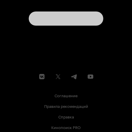
Соглашение
Правила рекомендаций
Справка
Кинопоиск PRO