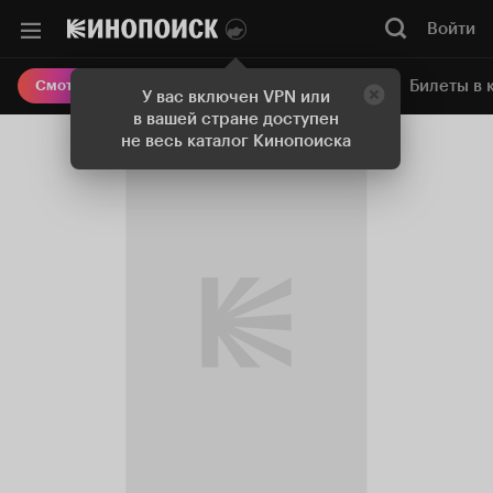
Войти
Онлайн-кинотеатр
Билеты в 
Смотреть кино
У вас включен VPN или
в вашей стране доступен
не весь каталог Кинопоиска