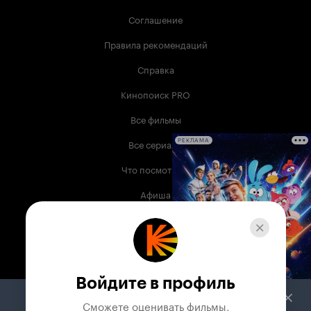
Соглашение
Правила рекомендаций
Справка
Кинопоиск PRO
Все фильмы
Все сериалы
РЕКЛАМА
Что посмотреть
Афиша
Музыка
Телепрограмма
Книги
Войдите в профиль
Служба поддержки
Сможете оценивать фильмы,
