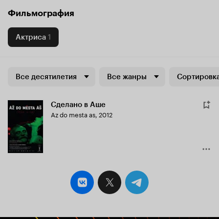
Фильмография
Актриса
1
Все десятилетия
Все жанры
Сортировка
Сделано в Аше
Az do mesta as
,
2012