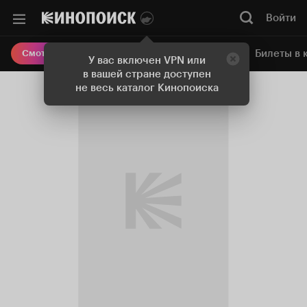
Войти
Онлайн-кинотеатр
Билеты в 
Смотреть кино
У вас включен VPN или
в вашей стране доступен
не весь каталог Кинопоиска