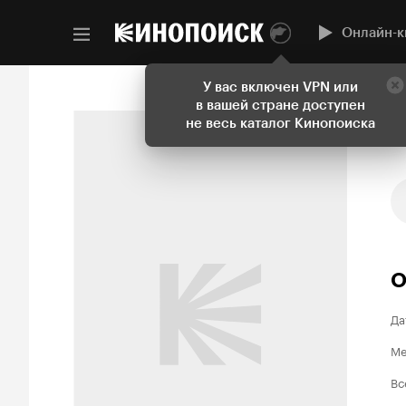
Онлайн-к
У вас включен VPN или
в вашей стране доступен
не весь каталог Кинопоиска
О
Да
Ме
Вс