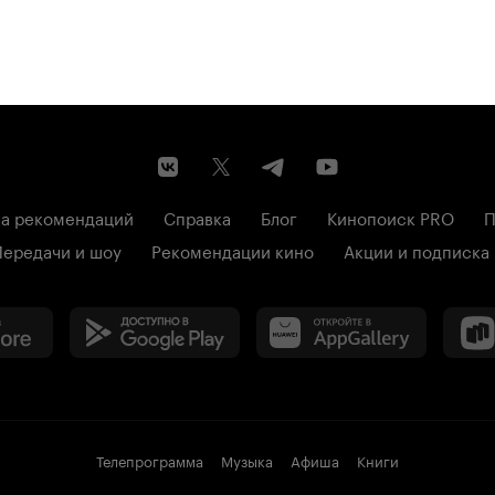
а рекомендаций
Справка
Блог
Кинопоиск PRO
П
Передачи и шоу
Рекомендации кино
Акции и подписка
Телепрограмма
Музыка
Афиша
Книги