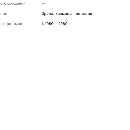
сто рождения
—
анры
драма
,
криминал
,
детектив
его фильмов
1
,
1980
—
1980