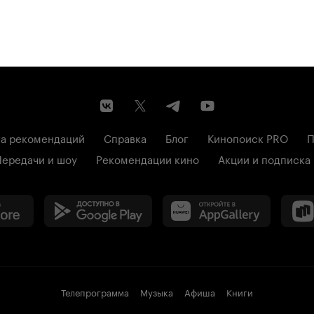
а рекомендаций
Справка
Блог
Кинопоиск PRO
П
Передачи и шоу
Рекомендации кино
Акции и подписка
Телепрограмма
Музыка
Афиша
Книги