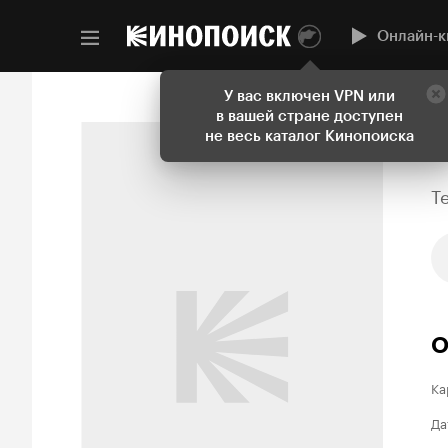
Онлайн-к
У вас включен VPN или
в вашей стране доступен
не весь каталог Кинопоиска
T
О
Ка
Да