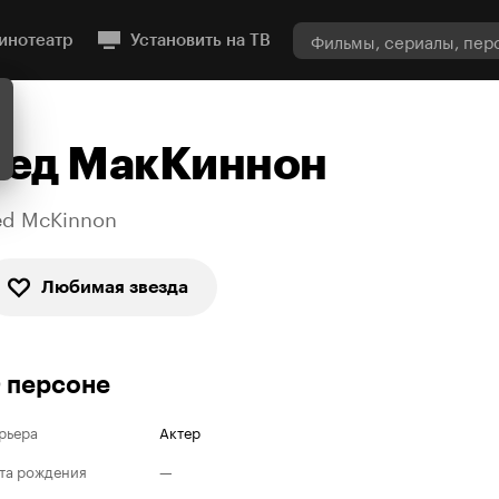
инотеатр
Установить на ТВ
Тед МакКиннон
ed McKinnon
Любимая звезда
 персоне
рьера
Актер
та рождения
—