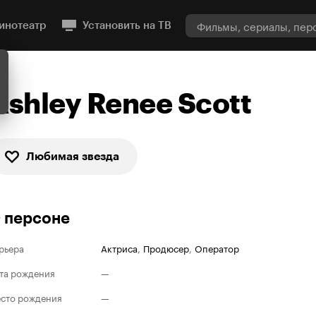
инотеатр
Установить на ТВ
Ashley Renee Scott
Любимая звезда
 персоне
рьера
Актриса
,
Продюсер
,
Оператор
та рождения
—
сто рождения
—