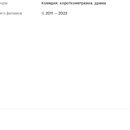
анры
комедия
,
короткометражка
,
драма
его фильмов
9
,
2011
—
2023