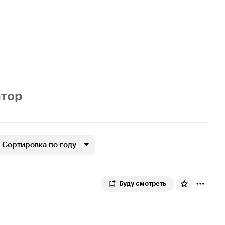
тор
Сортировка по году
—
Буду смотреть