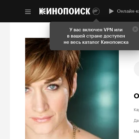
Онлайн-к
У вас включен VPN или
в вашей стране доступен
не весь каталог Кинопоиска
О
Ка
Да
Ме