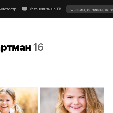
инотеатр
Установить на ТВ
артман
16