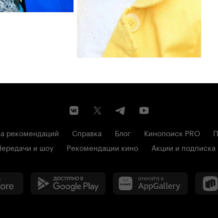
а рекомендаций
Справка
Блог
Кинопоиск PRO
П
Передачи и шоу
Рекомендации кино
Акции и подписка