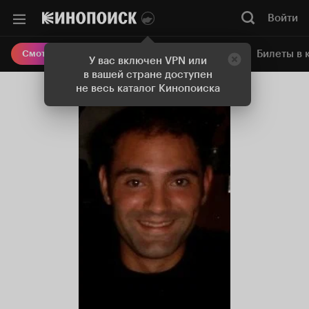
Войти
Онлайн-кинотеатр
Билеты в 
Смотреть кино
У вас включен VPN или
в вашей стране доступен
не весь каталог Кинопоиска