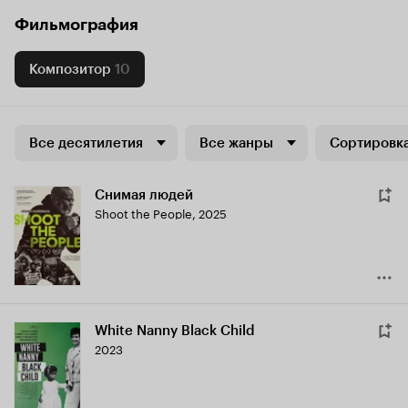
Фильмография
Композитор
10
Все десятилетия
Все жанры
Сортировка
Снимая людей
Shoot the People
,
2025
White Nanny Black Child
2023