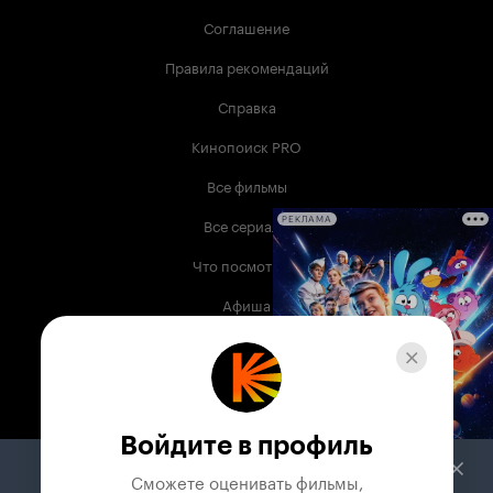
Соглашение
Правила рекомендаций
Справка
Кинопоиск PRO
Все фильмы
Все сериалы
РЕКЛАМА
Что посмотреть
Афиша
Музыка
Телепрограмма
Книги
Войдите в профиль
Служба поддержки
Сможете оценивать фильмы,
