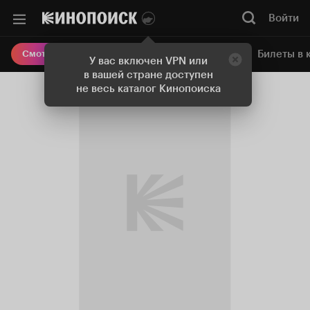
Войти
Онлайн-кинотеатр
Билеты в 
Смотреть кино
У вас включен VPN или
в вашей стране доступен
не весь каталог Кинопоиска