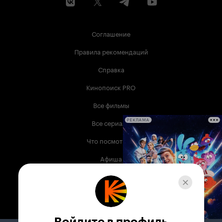
Соглашение
Правила рекомендаций
Справка
Кинопоиск PRO
Все фильмы
Все сериалы
РЕКЛАМА
Что посмотреть
Афиша
Музыка
Телепрограмма
Книги
Войдите в профиль