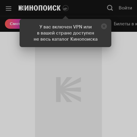
Войти
Онлайн-кинотеатр
Билеты в 
Смотреть кино
У вас включен VPN или
в вашей стране доступен
не весь каталог Кинопоиска