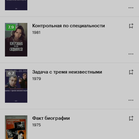
Контрольная по специальности
Рейтинг
7.9
1981
Кинопоиска
7.9
Задача с тремя неизвестными
Рейтинг
6.7
1979
Кинопоиска
6.7
Факт биографии
1975