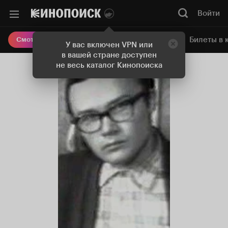
Войти
Онлайн-кинотеатр
Билеты в 
Смотреть кино
У вас включен VPN или
в вашей стране доступен
не весь каталог Кинопоиска