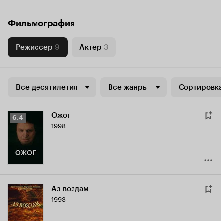
Фильмография
Режиссер
9
Актер
3
Все десятилетия
Все жанры
Сортировка
Ожог
Рейтинг
6.4
1998
Кинопоиска
6.4
Аз воздам
1993