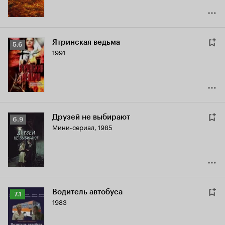
Ятринская ведьма
Рейтинг
5.6
1991
Кинопоиска
5.6
Друзей не выбирают
Рейтинг
6.9
Мини-сериал, 1985
Кинопоиска
6.9
Водитель автобуса
Рейтинг
7.1
1983
Кинопоиска
7.1